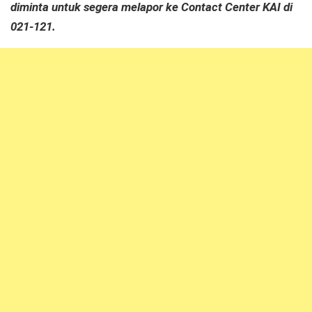
diminta untuk segera melapor ke Contact Center KAI di
021-121.