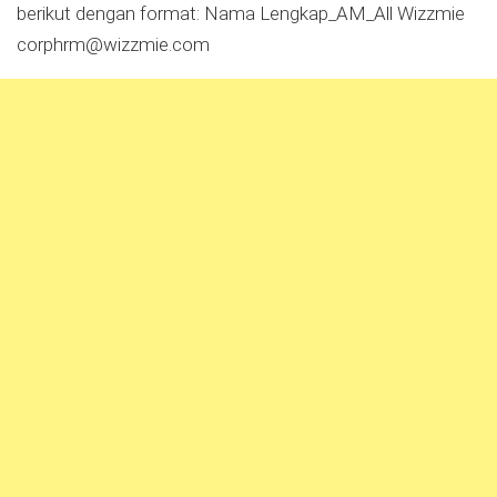
berikut dengan format: Nama Lengkap_AM_All Wizzmie
corphrm@wizzmie.com