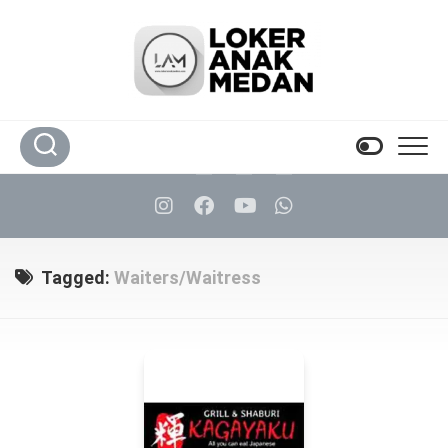
Skip
to
content
Tagged:
Waiters/Waitress