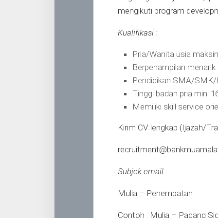
mengikuti program developm
Kualifikasi :
Pria/Wanita usia maks
Berpenampilan menarik
Pendidikan SMA/SMK/
Tinggi badan pria min. 
Memiliki skill service or
Kirim CV lengkap (Ijazah/Tr
recruitment@bankmuamalat
Subjek email
:
Mulia – Penempatan
Contoh : Mulia – Padang S