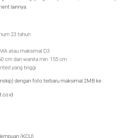
ent lainnya.
imum 23 tahun
MA atau maksimal D3
160 cm dan wanita min. 155 cm
iented yang tinggi
anskip) dengan foto terbaru maksimal 2MB ke :
.co.id
idempuan (KCU)