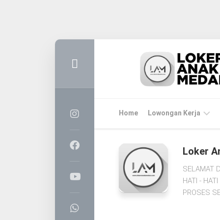
Skip
to
content
Home
Lowongan Kerja
LOKER
Loker A
MEDAN
SELAMAT D
CPNS
HATI - HA
&
PROSES SE
PPPK
BUMN