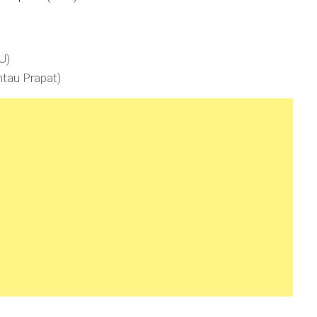
U)
tau Prapat)