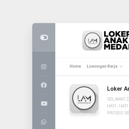
Skip
to
content
Home
Lowongan Kerja
LOKER
Loker A
MEDAN
SELAMAT D
CPNS
HATI - HA
&
PROSES SE
PPPK
BUMN