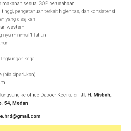
makanan sesuai SOP perusahaan
inggi, pengetahuan terkait higienitas, dan konsistensi
n yang disajikan
an western
g nya minimal 1 tahun
ahun
 lingkungan kerja
 (bila diperlukan)
eam
langsung ke office Dapoer Kecilku di :
JI. H. Misbah,
No. 54, Medan
ce.hrd@gmail.com