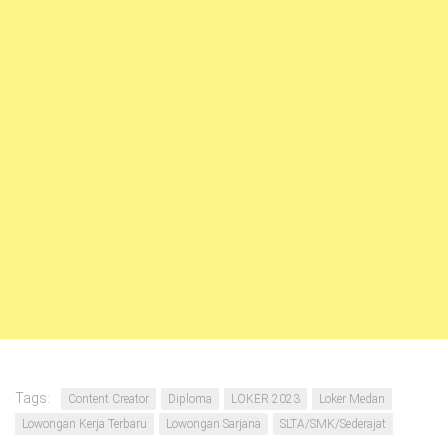
Tags:
Content Creator
Diploma
LOKER 2023
Loker Medan
Lowongan Kerja Terbaru
Lowongan Sarjana
SLTA/SMK/Sederajat