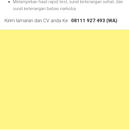
Melampirkan hasil rapid test, surat keterangan sehat, dan
surat keterangan bebas narkoba
Kirim lamaran dan CV anda Ke :
08111 927 493 (WA)