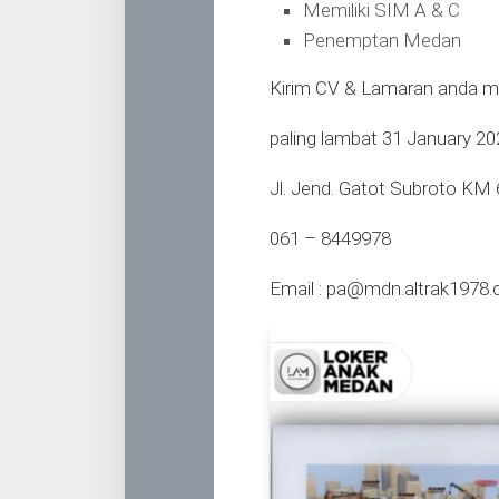
Memiliki SIM A & C
Penemptan Medan
Kirim CV & Lamaran anda me
paling lambat 31 January 20
Jl. Jend. Gatot Subroto KM 
061 – 8449978
Email :
pa@mdn.altrak1978.c