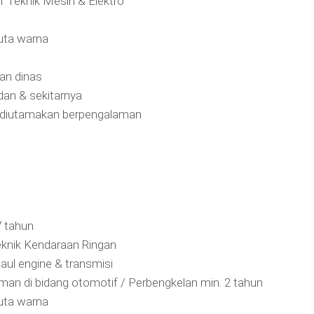
 Teknik Mesin & Elektro
buta warna
an dinas
dan & sekitarnya
h diutamakan berpengalaman
7 tahun
knik Kendaraan Ringan
aul engine & transmisi
an di bidang otomotif / Perbengkelan min. 2 tahun
buta warna