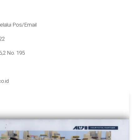
lalui Pos/Email
22
6,2 No. 195
o.id