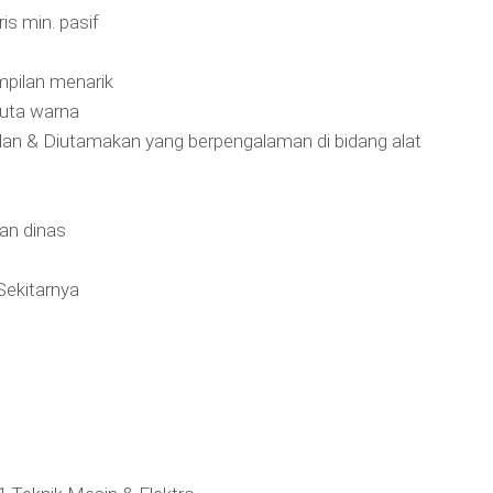
s min. pasif
pilan menarik
buta warna
lan & Diutamakan yang berpengalaman di bidang alat
an dinas
Sekitarnya