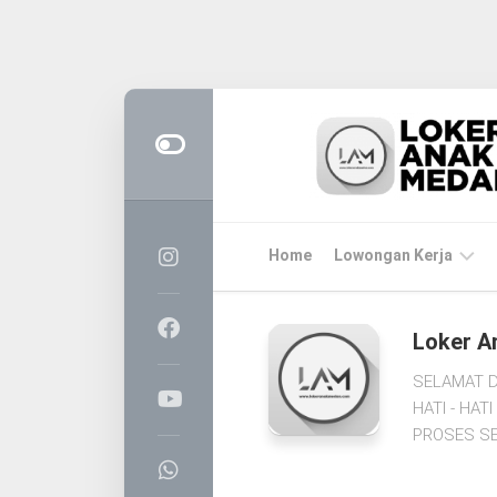
Skip
to
content
Home
Lowongan Kerja
LOKER
Loker A
MEDAN
SELAMAT D
CPNS
HATI - HA
&
PROSES SE
PPPK
BUMN