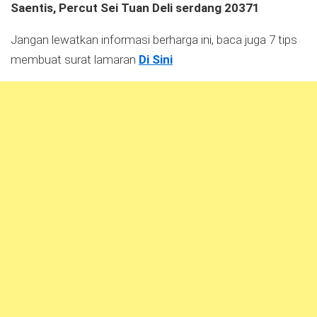
Saentis, Percut Sei Tuan
Deli serdang 20371
Jangan lewatkan informasi berharga ini, baca juga 7 tips
membuat surat lamaran
Di Sini