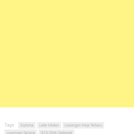
Tags:
Diploma
Loker Medan
Lowongan Kerja Terbaru
Lowongan Sarjana
SLTA/SMK/Sederajat