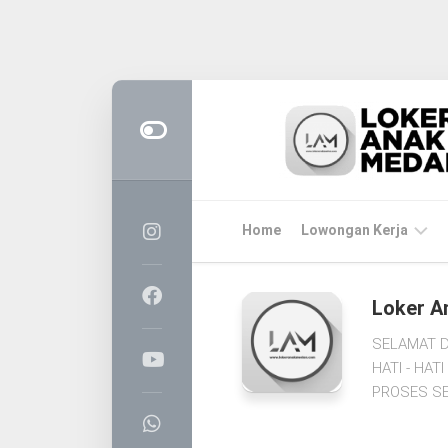
Skip
to
content
Home
Lowongan Kerja
LOKER
Loker A
MEDAN
SELAMAT D
CPNS
HATI - HA
&
PROSES SE
PPPK
BUMN