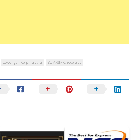
Lowongan Kerja Terbaru
SLTA/SMK/Sederajat