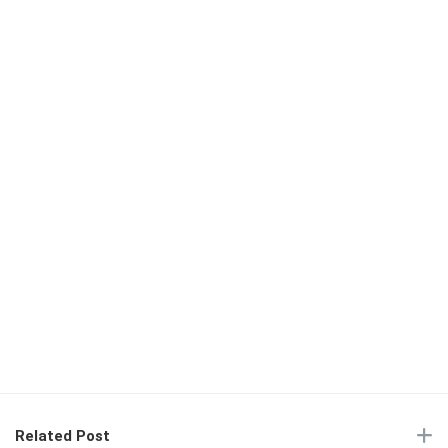
Related Post