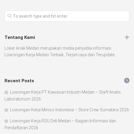
Tentang Kami
Loker Anak Medan merupakan media penyedia informasi
Lowongan Kerja Medan Terbaik, Terpercaya dan Terupdate
Recent Posts
Lowongan Kerja PT Kawasan Industri Medan – Staff Analis
Laboratorium 2026
Lowongan Kerja Miniso Indonesia – Store Crew Sumatera 2026
Lowongan Kerja RSU Deli Medan – Bagian Informasi dan
Pendaftaran 2026