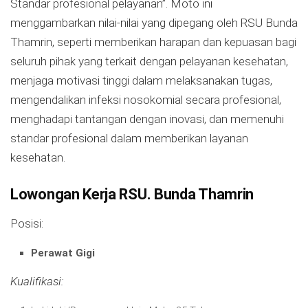
Standar profesional pelayanan”. Moto ini
menggambarkan nilai-nilai yang dipegang oleh RSU Bunda
Thamrin, seperti memberikan harapan dan kepuasan bagi
seluruh pihak yang terkait dengan pelayanan kesehatan,
menjaga motivasi tinggi dalam melaksanakan tugas,
mengendalikan infeksi nosokomial secara profesional,
menghadapi tantangan dengan inovasi, dan memenuhi
standar profesional dalam memberikan layanan
kesehatan.
Lowongan Kerja RSU. Bunda Thamrin
Posisi:
Perawat Gigi
Kualifikasi: