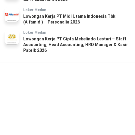
Loker Medan
Lowongan Kerja PT Midi Utama Indonesia Tbk
(Alfamidi) – Personalia 2026
Loker Medan
Lowongan Kerja PT Cipta Mebelindo Lestari – Staff
Accounting, Head Accounting, HRD Manager & Kasir
Pabrik 2026