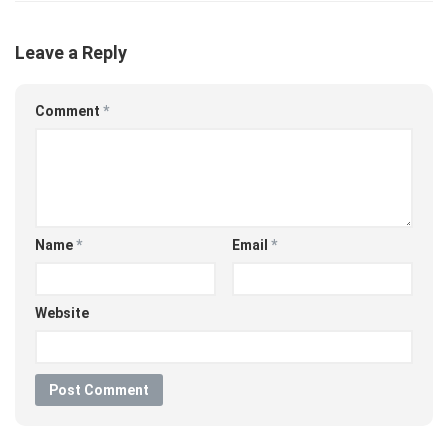
Leave a Reply
Comment
*
Name
*
Email
*
Website