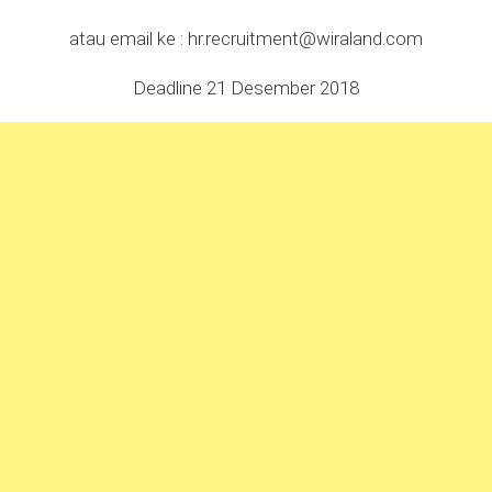
atau email ke :
hr.recruitment@wiraland.com
Deadline 21 Desember 2018