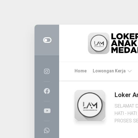
Skip
to
content
Home
Lowongan Kerja
LOKER
Loker A
MEDAN
SELAMAT D
CPNS
HATI - HA
&
PROSES SE
PPPK
BUMN