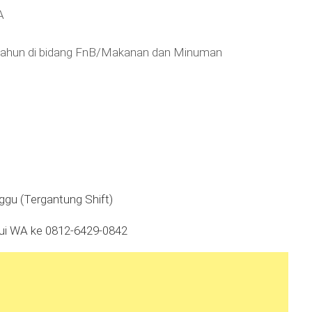
A
tahun di bidang FnB/Makanan dan Minuman
nggu (Tergantung Shift)
lui WA ke 0812-6429-0842