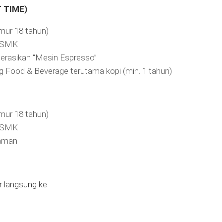
T TIME)
umur 18 tahun)
/SMK
erasikan “Mesin Espresso”
g Food & Beverage terutama kopi (min. 1 tahun)
umur 18 tahun)
/SMK
laman
r langsung ke