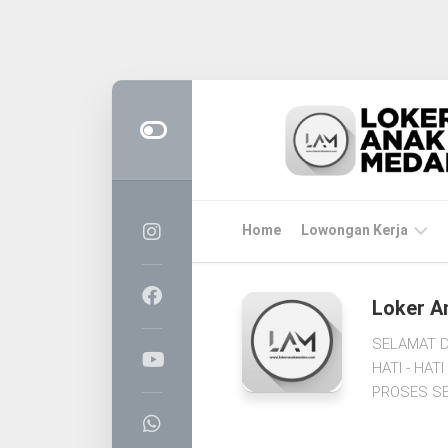
Skip
to
content
Home
Lowongan Kerja
LOKER
Loker A
MEDAN
SELAMAT D
CPNS
HATI - HA
&
PROSES SE
PPPK
BUMN