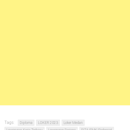
Tags:
Diploma
LOKER 2023
Loker Medan
Lowongan Kerja Terbaru
Lowongan Sarjana
SLTA/SMK/Sederajat