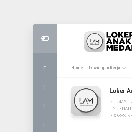
Skip
to
content
Home
Lowongan Kerja
LOKER
Loker A
MEDAN
SELAMAT D
CPNS
HATI - HA
&
PROSES SE
PPPK
BUMN