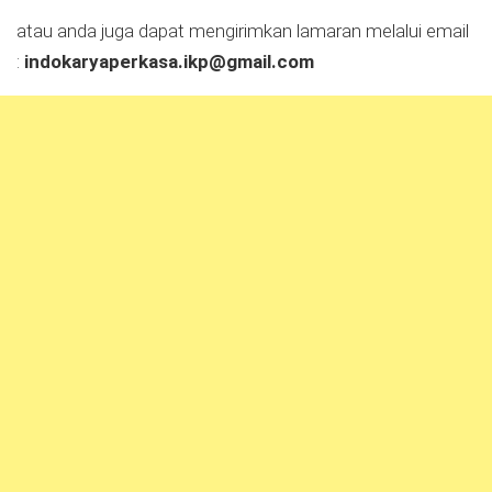
atau anda juga dapat mengirimkan lamaran melalui email
:
indokaryaperkasa.ikp@gmail.com