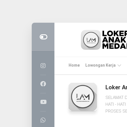
Skip
to
content
Home
Lowongan Kerja
LOKER
Loker A
MEDAN
SELAMAT D
CPNS
HATI - HA
&
PROSES SE
PPPK
BUMN